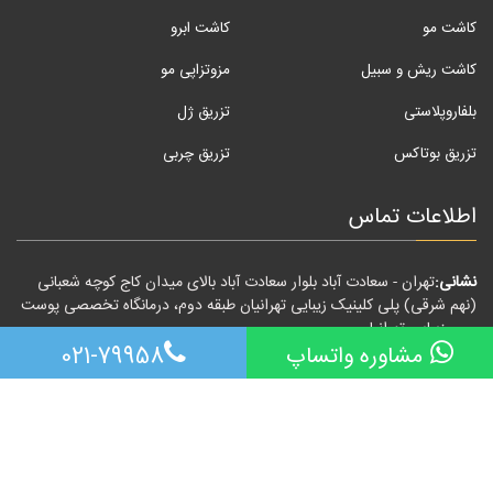
کاشت مو
کاشت ابرو
کاشت ریش و سبیل
مزوتزاپی مو
بلفاروپلاستی
تزریق ژل
تزریق بوتاکس
تزریق چربی
اطلاعات تماس
نشانی:
تهران - سعادت آباد بلوار سعادت آباد بالای میدان کاج کوچه شعبانی
(نهم شرقی) پلی کلینیک زیبایی تهرانیان طبقه دوم، درمانگاه تخصصی پوست
و مو زیبایی تهرانیان
مشاوره واتساپ
021-79958
مشاوره رایگان و پاسخگویی 24 ساعته:
021-79958
تمامی حقوق این وب سایت متعلق به درمانگاه تخصصی پوست و مو