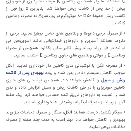
C استفاده نمایید. همچنین ویتامین K موجب جلوگیری از خونریزی
بیش از حد پس از کاشت ریش خواهد شد. بنابراین ۵ روز قبل از
کاشت ریش حدودا ۵۰ تا ۸۰ میکروگرم در روز، شروع به مصرف ویتامین
K کنید.
• از مصرف برخی داروها و ویتامین های خاص پرهیز نمایید. برخی از
داروها همانند آسپرین و داروهای ضدالتهابی مانند ایبوپروفن می
توانند در طی روند پیوند ریش تاثیر منفی بگذارد. همچنین از مصرف
ویتامین E و مولتی ویتامین های حاوی ویتامین E اجتناب نمایید.
• از مصرف الکل یا نوشیدنی های کافئین دار خودداری نمایید. الکل
موجب کاهش سیستم دفاعی بدن شده و روند
بهبودی پس از کاشت
ریش و سبیل
را کاهش خواهد داد. همچنین نوشیدنی های حاوی
کافئین خونریزی را در طی کاشت ریش و سبیل افزایش داده و بدن
شما را نسبت به داروهای تزریق شده حساس خواهند کرد. یک هفته
قبل از پیوند از مصرف اینگونه نوشیدنی ها خودداری نمایید.
• سیگار نکشید. درست همانند الکل، سیگار و مصرف دخانیات نیز روند
بهبودی را کاهش خواهد داد. بهتر است به مدت چند هفته از مصرف
دخانیات پرهیز نمایید.